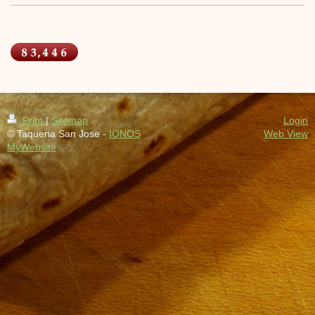
Print
|
Sitemap
Login
© Taqueria San Jose -
IONOS
Web View
MyWebsite